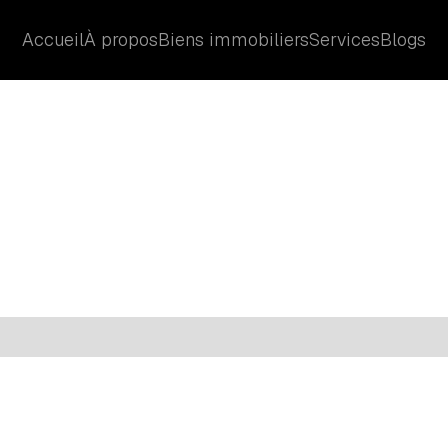
Accueil
À propos
Biens immobiliers
Services
Blogs
Accueil
À propos
Biens immobiliers
Services
Blogs
Lo